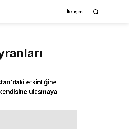
İletişim
yranları
an'daki etkinliğine
n kendisine ulaşmaya