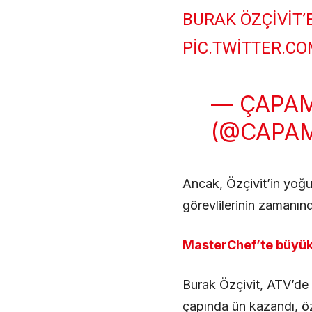
BURAK ÖZÇIVIT’
PIC.TWITTER.C
— ÇAPA
(@CAPA
Ancak, Özçivit’in yoğun 
görevlilerinin zamanın
MasterChef’te büyük k
Burak Özçivit, ATV’de
çapında ün kazandı, özel