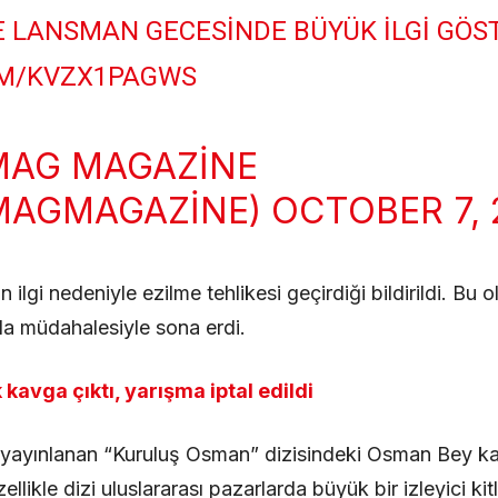
E LANSMAN GECESINDE BÜYÜK ILGI GÖST
OM/KVZX1PAGWS
MAG MAGAZINE
MAGMAGAZINE)
OCTOBER 7, 
ilgi nedeniyle ezilme tehlikesi geçirdiği bildirildi. Bu o
da müdahalesiyle sona erdi.
avga çıktı, yarışma iptal edildi
 yayınlanan “Kuruluş Osman” dizisindeki Osman Bey ka
likle dizi uluslararası pazarlarda büyük bir izleyici kitl