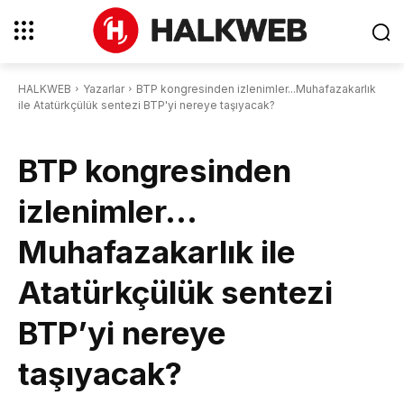
HALKWEB
Yazarlar
BTP kongresinden izlenimler...Muhafazakarlık
ile Atatürkçülük sentezi BTP'yi nereye taşıyacak?
BTP kongresinden
izlenimler…
Muhafazakarlık ile
Atatürkçülük sentezi
BTP’yi nereye
taşıyacak?