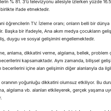
lerin % 81. 3’ü televizyonu ailesiyle izlerken yüzde 16
 birlikte ifade etmektedir.
ani öğrencilerin TV. İzleme oranı; onların belli bir dü
. Başka bir ifadeyle, Ana akım medya çocukların geliş
iliş, duygu ve sosyal gelişimini engellemektedir.
nme, anlama, dikkatini verme, algılama, bellek, problem
becerilerini kapsamaktadır. Aynı zamanda, bilişsel gelişim
cerilerini içine alan gelişimin diğer alanlarıyla da ilgil
 oranının yoğunluğu dikkatini olumsuz etkiliyor. Bu dur
a, algılama vb. alanları etkileyerek, gerçek yaşama u
.