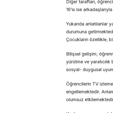
Diğer taraftan, öğrenci
16’sı ise arkadaşlarıyla
Yukarıda anlatılanlar y
durumuna getirmektedir
Çocukların özellikle, b
Bilişsel gelişim; öğre
yürütme ve yaratıcılık 
sosyal- duygusal uyum be
Öğrencilerin TV izleme
engellemektedir. Anlam
olumsuz etkilemektedir