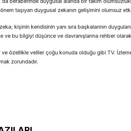
da beraberinde duygusal alanda bir takım olumsuzlukl
in önem taşıyan duygusal zekanın gelişimini olumsuz etk
 zeka; kişinin kendisinin yanı sıra başkalarının duygula
e ve bu bilgiyi düşünce ve davranışlarına rehber olarak 
er ve özellikle veliler çoğu konuda olduğu gibi TV. İzl
olmak zorundadır.
AZILARI