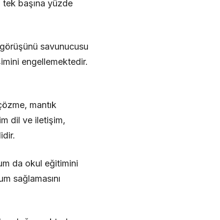
.5 tek başına yüzde
nya görüşünü savunucusu
imini engellemektedir.
 çözme, mantık
 dil ve iletişim,
idir.
um da okul eğitimini
yum sağlamasını