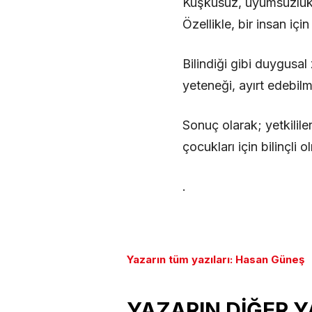
Kuşkusuz, uyumsuzluk 
Özellikle, bir insan iç
Bilindiği gibi duygusal
yeteneği, ayırt edebilm
Sonuç olarak; yetkilil
çocukları için bilinçli 
.
Yazarın tüm yazıları: Hasan Güneş
YAZARIN DİĞER Y