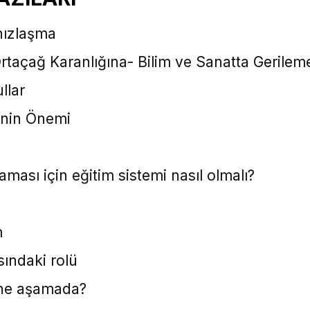
nızlaşma
taçağ Karanlığına- Bilim ve Sanatta Gerilem
llar
ğinin Önemi
ması için eğitim sistemi nasıl olmalı?
m
sındaki rolü
m ne aşamada?