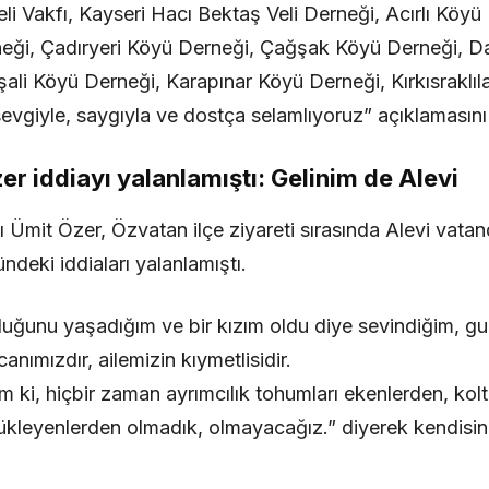
li Vakfı, Kayseri Hacı Bektaş Veli Derneği, Acırlı Köyü
eği, Çadıryeri Köyü Derneği, Çağşak Köyü Derneği, D
ali Köyü Derneği, Karapınar Köyü Derneği, Kırkısraklıl
evgiyle, saygıyla ve dostça selamlıyoruz” açıklamasını 
er iddiayı yalanlamıştı: Gelinim de Alevi
 Ümit Özer, Özvatan ilçe ziyareti sırasında Alevi vatan
ündeki iddiaları yalanlamıştı.
uğunu yaşadığım ve bir kızım oldu diye sevindiğim, g
canımızdır, ailemizin kıymetlisidir.
erim ki, hiçbir zaman ayrımcılık tohumları ekenlerden, ko
örükleyenlerden olmadık, olmayacağız.” diyerek kendisi