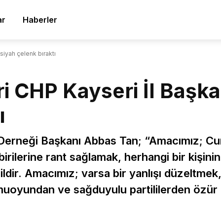
ar
Haberler
 siyah çelenk bıraktı
ri CHP Kayseri İl Başka
ı
 Derneği Başkanı Abbas Tan; “Amacımız; Cum
 birilerine rant sağlamak, herhangi bir kişini
dir. Amacımız; varsa bir yanlışı düzeltmek,
uoyundan ve sağduyulu partililerden özür d