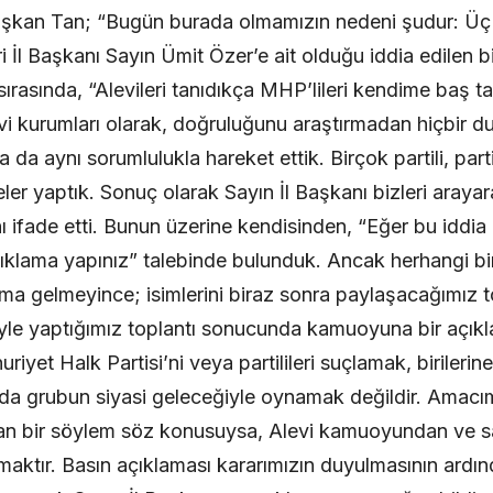
aşkan Tan; “Bugün burada olmamızın nedeni şudur: Üç
l Başkanı Sayın Ümit Özer’e ait olduğu iddia edilen b
 sırasında, “Alevileri tanıdıkça MHP’lileri kendime baş 
vi kurumları olarak, doğruluğunu araştırmadan hiçbir 
da aynı sorumlulukla hareket ettik. Birçok partili, parti 
ler yaptık. Sonuç olarak Sayın İl Başkanı bizleri arayar
ı ifade etti. Bunun üzerine kendisinden, “Eğer bu iddia 
ıklama yapınız” talebinde bulunduk. Ancak herhangi bi
lama gelmeyince; isimlerini biraz sonra paylaşacağımız 
siyle yaptığımız toplantı sonucunda kamuoyuna bir açı
iyet Halk Partisi’ni veya partilileri suçlamak, birilerin
a da grubun siyasi geleceğiyle oynamak değildir. Amacımı
an bir söylem söz konusuysa, Alevi kamuoyundan ve sa
maktır. Basın açıklaması kararımızın duyulmasının ardınd