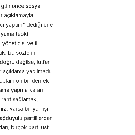
 gün önce sosyal
ir açıklamayla
tacı yaptım” dediği öne
duyuma tepki
yöneticisi ve il
ak, bu sözlerin
doğru değilse, lütfen
r açıklama yapılmadı.
toplam on bir dernek
klama yapma kararı
e rant sağlamak,
z; varsa bir yanlışı
ğduyulu partililerden
an, birçok parti üst