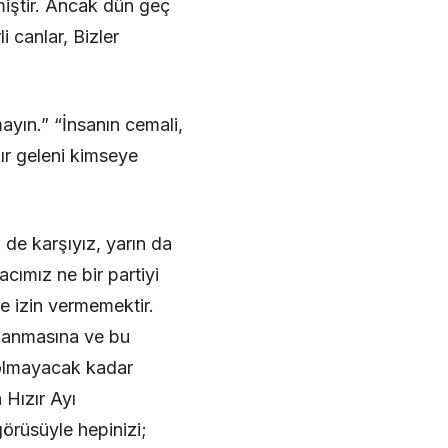
rmiştir. Ancak dün geç
 canlar, Bizler
ayın.” “İnsanın cemali,
ğır geleni kimseye
de karşıyız, yarın da
ımız ne bir partiyi
e izin vermemektir.
aslanmasına ve bu
t olmayacak kadar
 Hızır Ayı
görüsüyle hepinizi;