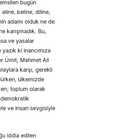
temsilen bugün
ine, beline, diline,
enin adamı olduk ne de
ine karışmadık. Bu,
yasa ve yasalar
 yazık ki inancımıza
ner Ümit, Mehmet Ali
aylara karşı, gerekli
ülürken, ülkemizde
rken; toplum olarak
; demokratik
yle ve insan sevgisiyle
u iddia edilen