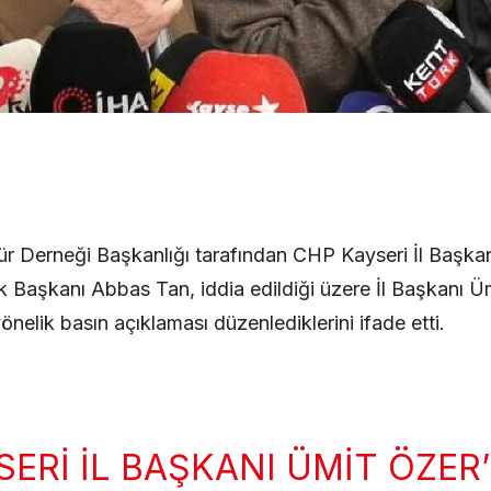
tür Derneği Başkanlığı tarafından CHP Kayseri İl Başkan
k Başkanı Abbas Tan, iddia edildiği üzere İl Başkanı Üm
önelik basın açıklaması düzenlediklerini ifade etti.
ERI İL BAŞKANI ÜMIT ÖZER’