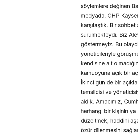
söylemlere değinen B
medyada, CHP Kayseri İ
karşılaştık. Bir sohbet
sürülmekteydi. Biz Ale
göstermeyiz. Bu olayda 
yöneticileriyle görüşme
kendisine ait olmadığın
kamuoyuna açık bir aç
İkinci gün de bir açık
temsilcisi ve yönetici
aldık. Amacımız; Cumhur
herhangi bir kişinin y
düzeltmek, haddini aş
özür dilenmesini sağla