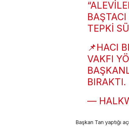
“ALEVILE
BAŞTACI
TEPKI S
📌HACI B
VAKFI YÖ
BAŞKANL
BIRAKTI.
— HALK
Başkan Tan yaptığı aç