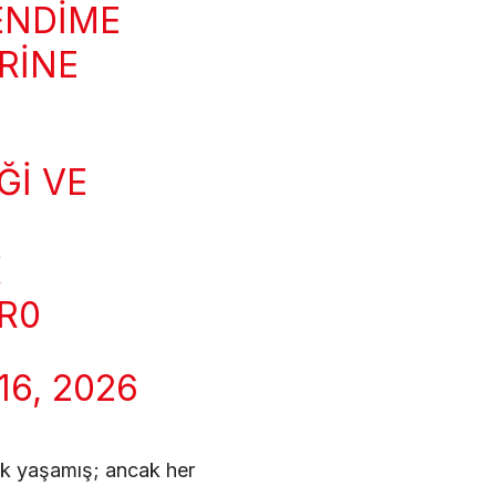
KENDIME
RINE
ĞI VE
K
R0
6, 2026
uk yaşamış; ancak her