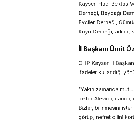
Kayseri Hacı Bektaş Ve
Derneği, Beydağı Dern
Evciler Derneği, Gümüş
Köyü Derneği, adına; s
İl Başkanı Ümit Öz
CHP Kayseri İl Başkanı
ifadeler kullandığı yön
“Yakın zamanda mutlul
de bir Alevidir, candır, 
Bizler, bilinmesini ist
görüp, nefret dilini k