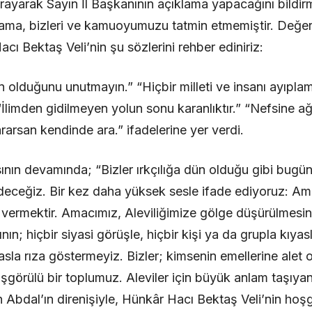
 arayarak Sayın İl Başkanının açıklama yapacağını bildi
lama, bizleri ve kamuoyumuzu tatmin etmemiştir. Değerli
acı Bektaş Veli’nin şu sözlerini rehber ediniriz:
 olduğunu unutmayın.” “Hiçbir milleti ve insanı ayıplam
“İlimden gidilmeyen yolun sonu karanlıktır.” “Nefsine a
rarsan kendinde ara.” ifadelerine yer verdi.
n devamında; “Bizler ırkçılığa dün olduğu gibi bugün 
ceğiz. Bir kez daha yüksek sesle ifade ediyoruz: Amac
vermektir. Amacımız, Aleviliğimize gölge düşürülmesin
nın; hiçbir siyasi görüşle, hiçbir kişi ya da grupla kıy
 asla rıza göstermeyiz. Bizler; kimsenin emellerine ale
oşgörülü bir toplumuz. Aleviler için büyük anlam taşıyan
an Abdal’ın direnişiyle, Hünkâr Hacı Bektaş Veli’nin hoş