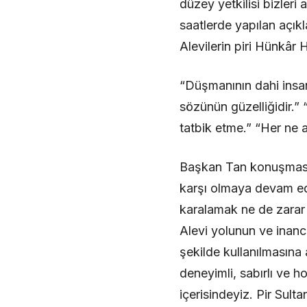
düzey yetkilisi bizleri
saatlerde yapılan açık
Alevilerin piri Hünkâr H
“Düşmanının dahi insan
sözünün güzelliğidir.” 
tatbik etme.” “Her ne a
Başkan Tan konuşmasını
karşı olmaya devam ede
karalamak ne de zarar 
Alevi yolunun ve inancı
şekilde kullanılmasına
deneyimli, sabırlı ve h
içerisindeyiz. Pir Sult