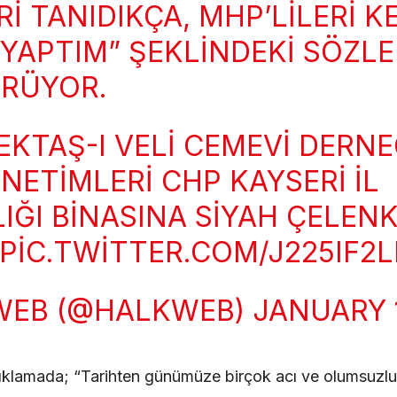
RI TANIDIKÇA, MHP’LILERI 
 YAPTIM” ŞEKLINDEKI SÖZLE
ÜRÜYOR.
EKTAŞ-I VELI CEMEVI DERNE
NETIMLERI CHP KAYSERI İL
IĞI BINASINA SIYAH ÇELEN
PIC.TWITTER.COM/J225IF2L
WEB (@HALKWEB)
JANUARY 1
ıklamada; “Tarihten günümüze birçok acı ve olumsuzl