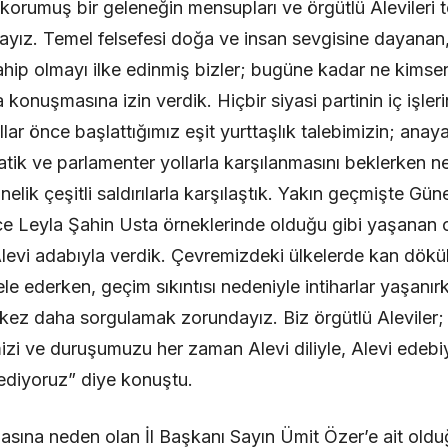
orumuş bir geleneğin mensupları ve örgütlü Alevileri 
ız. Temel felsefesi doğa ve insan sevgisine dayanan, el
sahip olmayı ilke edinmiş bizler; bugüne kadar ne kims
konuşmasına izin verdik. Hiçbir siyasi partinin iç işler
ıllar önce başlattığımız eşit yurttaşlık talebimizin; ana
ik ve parlamenter yollarla karşılanmasını beklerken ne
nelik çeşitli saldırılarla karşılaştık. Yakın geçmişte Gü
ce Leyla Şahin Usta örneklerinde olduğu gibi yaşanan ol
e Alevi adabıyla verdik. Çevremizdeki ülkelerde kan dök
le ederken, geçim sıkıntısı nedeniyle intiharlar yaşanı
r kez daha sorgulamak zorundayız. Biz örgütlü Aleviler
imizi ve duruşumuzu her zaman Alevi diliyle, Alevi edebi
ediyoruz” diye konuştu.
sına neden olan İl Başkanı Sayın Ümit Özer’e ait olduğ