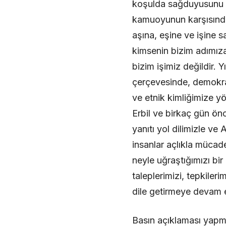
koşulda sağduyusunu k
kamuoyunun karşısınday
aşına, eşine ve işine 
kimsenin bizim adımıza 
bizim işimiz değildir. Y
çerçevesinde, demokrat
ve etnik kimliğimize yö
Erbil ve birkaç gün ön
yanıtı yol dilimizle v
insanlar açlıkla mücade
neyle uğraştığımızı bi
taleplerimizi, tepkiler
dile getirmeye devam 
Basın açıklaması yapma