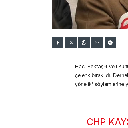
Hacı Bektaş-ı Veli Kül
çelenk bırakıldı. Derne
yönelik’ söylemlerine y
CHP KAYS